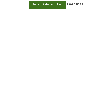
INFORMATIONS JURIDIQUES
Leer mas
Permitir todas las cookies
Avis juridique
Politique de qualité
Conditions générales de vente
Politique de confidentialité
Politique en matière de cookies
Accessibilité
Mapa web
Contact
Blog