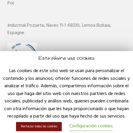
Pol.
Industrial Pozueta, Naves 11-1
48330,
Lemoa
Bizkaia
,
Espagne
Esta página usa cookies
Las cookies de este sitio web se usan para personalizar el
contenido y los anuncios, ofrecer funciones de redes sociales y
Groupe LEKUN
analizar el tráfico. Además, compartimos información sobre el
Tel:+34 946 31 46 10
Courriel : lekun@lekun.es
uso que haga del sitio web con nuestros partners de redes
sociales, publicidad y análisis web, quienes pueden combinarla
Joints Urakort
con otra información que les haya proporcionado o que hayan
Tel:+34 944 04 64 14.
recopilado a partir del uso que haya hecho de sus servicios.
Courriel : juntasurakort@lekun.es
Configuración cookies
Rechazar todas las cookies