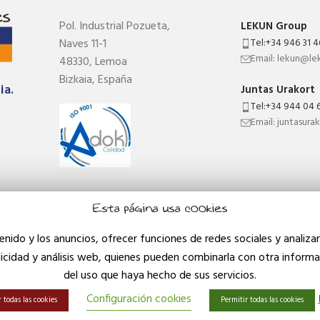
Pol. Industrial
Pozueta,
LEKUN Group
Naves 11-1
Tel:+34 946 31 4
Email: lekun@le
48330,
Lemoa
Bizkaia,
España
ia.
Juntas Urakort
Tel:+34 944 04 6
Email: juntasura
Esta página usa cookies
tenido y los anuncios, ofrecer funciones de redes sociales y analiz
licidad y análisis web, quienes pueden combinarla con otra inform
del uso que haya hecho de sus servicios.
Configuración cookies
todas las cookies
Permitir todas las cookies