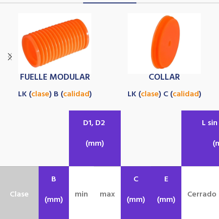
FUELLE MODULAR
COLLAR
LK (
clase
) B (
calidad
)
LK (
clase
) C (
calidad
)
D1, D2
L sin
(mm)
(
B
C
E
Clase
min
max
Cerrado
(mm)
(mm)
(mm)