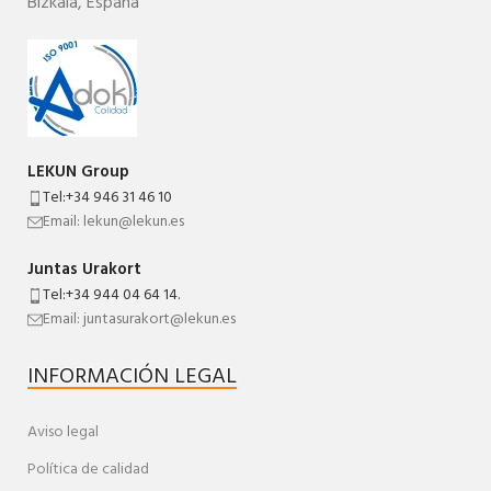
Bizkaia,
España
LEKUN Group
Tel:+34 946 31 46 10
Email: lekun@lekun.es
Juntas Urakort
Tel:+34 944 04 64 14.
Email: juntasurakort@lekun.es
INFORMACIÓN LEGAL
Aviso legal
Política de calidad