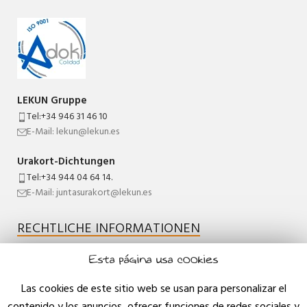
LEKUN Gruppe
Tel:+34 946 31 46 10
E-Mail: lekun@lekun.es
Urakort-Dichtungen
Tel:+34 944 04 64 14.
E-Mail: juntasurakort@lekun.es
RECHTLICHE INFORMATIONEN
Esta página usa cookies
Rechtlicher Hinweis
Qualitätspolitik
Las cookies de este sitio web se usan para personalizar el
contenido y los anuncios, ofrecer funciones de redes sociales y