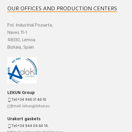
OUR OFFICES AND PRODUCTION CENTERS
Pol. Industrial
Pozueta,
Naves 11-1
48330,
Lemoa
Bizkaia
,
Spain
LEKUN Group
Tel:+34 946 31 46 10
Email: lekun@lekun.es
Urakort gaskets
Tel:+34 944 04 64 14.