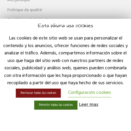
Avis juridique
Politique de qualité
Conditions générales de vente
Esta página usa cookies
Politique de confidentialité
Las cookies de este sitio web se usan para personalizar el
Politique en matière de cookies
contenido y los anuncios, ofrecer funciones de redes sociales y
Accessibilité
analizar el tráfico. Además, compartimos información sobre el
Mapa web
uso que haga del sitio web con nuestros partners de redes
sociales, publicidad y análisis web, quienes pueden combinarla
Contact
con otra información que les haya proporcionado o que hayan
Blog
recopilado a partir del uso que haya hecho de sus servicios.
Configuración cookies
Rechazar todas las cookies
Leer mas
Permitir todas las cookies