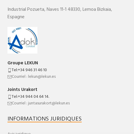
Industrial Pozueta, Naves 11-1
48330,
Lemoa
Bizkaia
,
Espagne
Groupe LEKUN
Tel:+34 946 31 46 10
Courriel : lekun@lekun.es
Joints Urakort
Tel:+34 944 04 64 14.
Courriel : juntasurakort@lekun.es
INFORMATIONS JURIDIQUES