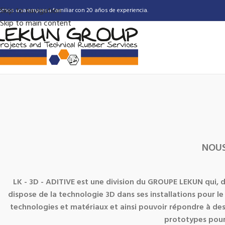
Skip to navigation
omos una empresa familiar con 20 años de experiencia.
Skip to main content
NOUS
LK - 3D - ADITIVE
est une division du
GROUPE LEKUN
qui, d
dispose de la technologie 3D dans ses installations pour l
technologies et matériaux et ainsi pouvoir répondre à des
prototypes pour 