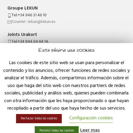
Groupe LEKUN
Tel:+34 946 31 46 10
Courriel : lekun@lekun.es
Joints Urakort
Tel:+34 944 04 64 14.
Courriel : juntasurakort@lekun.es
Esta página usa cookies
INFORMATIONS JURIDIQUES
Las cookies de este sitio web se usan para personalizar el
contenido y los anuncios, ofrecer funciones de redes sociales y
analizar el tráfico. Además, compartimos información sobre el
Avis juridique
uso que haga del sitio web con nuestros partners de redes
Politique de qualité
sociales, publicidad y análisis web, quienes pueden combinarla
Conditions générales de vente
con otra información que les haya proporcionado o que hayan
recopilado a partir del uso que haya hecho de sus servicios.
Politique de confidentialité
Configuración cookies
Politique en matière de cookies
Rechazar todas las cookies
Accessibilité
Leer mas
Permitir todas las cookies