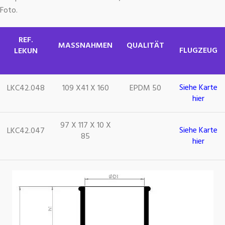
Foto.
REF.
MASSNAHMEN
QUALITÄT
FLUGZEUG
LEKUN
Siehe Karte
LKC42.048
109 X41 X 160
EPDM 50
hier
97 X 117 X 10 X
Siehe Karte
LKC42.047
85
hier