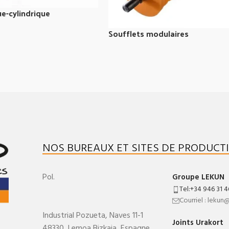
ue-cylindrique
Soufflets modulaires
NOS BUREAUX ET SITES DE PRODUCT
Pol.
Groupe LEKUN
Tel:+34 946 31 4
Courriel : lekun
Industrial Pozueta, Naves 11-1
Joints Urakort
48330,
Lemoa
Bizkaia
,
Espagne