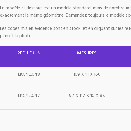
Le modèle ci-dessous est un modèle standard, mais de nombreux so
exactement la même géométrie. Demandez toujours le modèle spé
Les codes mis en évidence sont en stock, et en cliquant sur les r
plan et la photo.
REF. LEKUN
MESURES
LKC42.048
109 X41 X 160
LKC42.047
97 X 117 X 10 X 85