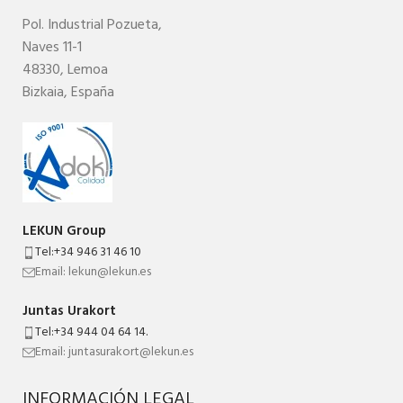
Pol. Industrial
Pozueta,
Naves 11-1
48330,
Lemoa
Bizkaia,
España
LEKUN Group
Tel:+34 946 31 46 10
Email: lekun@lekun.es
Juntas Urakort
Tel:+34 944 04 64 14.
Email: juntasurakort@lekun.es
INFORMACIÓN LEGAL