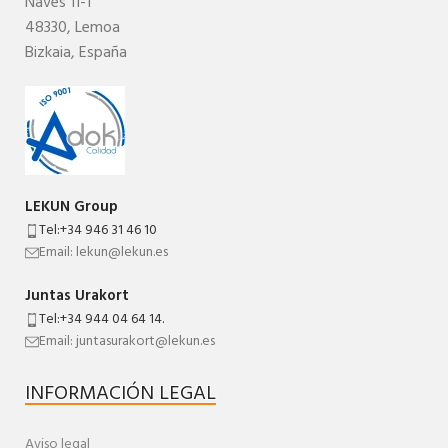
Naves 11-1
48330,
Lemoa
Bizkaia,
España
LEKUN Group
Tel:+34 946 31 46 10
Email: lekun@lekun.es
Juntas Urakort
Tel:+34 944 04 64 14.
Email: juntasurakort@lekun.es
INFORMACIÓN LEGAL
Aviso legal