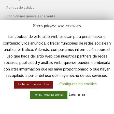
Política de calidad
Condiciones generales de venta
Política de privacidad
Esta página usa cookies
Política de cookies
Las cookies de este sitio web se usan para personalizar el
Accesibilidad
contenido y los anuncios, ofrecer funciones de redes sociales y
analizar el tráfico. Además, compartimos información sobre el
Mapa web
uso que haga del sitio web con nuestros partners de redes
Contacto
sociales, publicidad y análisis web, quienes pueden combinarla
Blog
con otra información que les haya proporcionado o que hayan
recopilado a partir del uso que haya hecho de sus servicios.
Configuración cookies
Rechazar todas las cookies
Leer mas
Permitir todas las cookies